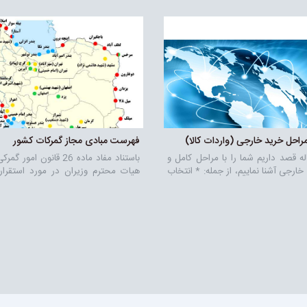
مراحل خرید خارجی (واردات کالا)
فهرست مبادی مجاز گمرکات کشور
له قصد داریم شما را با مراحل کامل و
باستناد مفاد ماده 26 قانون ا
خارجی آشنا نماییم، از جمله: * انتخاب
هیات محترم وزیران در مورد استقرار
کالا * اخذ پروفرما * تنظیم قرارداد
مبادی ورودی و خروجی کشور، فهرس
 سفارش در وزارت بازرگانی و بانک *
گمرکات کشور، رویه ها و تشریفات قا
وسط حمل و نقل بین المللی * ترخیص
عمل در هر یک از آنها به شرح ذیل اعلا
ات * حمل کالا از گمرکات به انبار خریدار
3 خرداد 2018