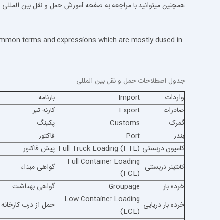
همچنین میتوانید با مراجعه به صفحه
آموزش حمل و نقل بین المللی
ا
f common terms and expressions which are mostly dused in
جدول اصطلاحات حمل و نقل بین المللی
واردات
Import
بارنامه
صادرات
Export
کارنه تیر
گمرک
Customs
پکینگ
بندر
Port
فاکتور
کامیون دربستی
Full Truck Loading (FTL)
پیش فاکتور
Full Container Loading
کانتینر دربستی
گواهی مبداء
(FCL)
خرده بار
Groupage
گواهی بهداشت
Low Container Loading
خرده بار دریایی
حمل از درب کارخانه
(LCL)