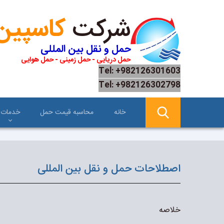
شرکت
کاسپین
حمل و نقل بین المللی
حمل دریایی - حمل زمینی - حمل هوایی
Tel: +982126301603
Tel: +982126302798
خانه
محاسبه قیمت حمل
خدمات
اصطلاحات حمل و نقل بین المللی
خلاصه