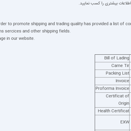
طلاعات بیشتری را کسب نمایید.
rder to promote shipping and trading quality has provided a list o
ms sercices and other shipping fields.
age in our website.
Bill of Lading
Carne Tir
Packing List
Invoice
Proforma Invoice
Certificat of
Origin
Health Certificat
EXW