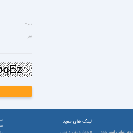
نام *
نظر
لینک های مفید
تما
تلفن: 
حه تمامی امور خود
حمل و نقل دریایی
26302798
-