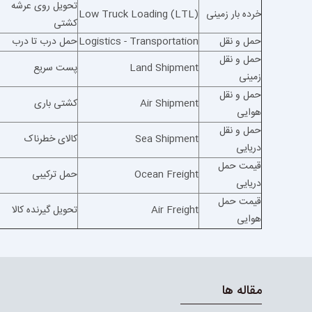
تحویل روی عرشه
خرده بار زمینی
Low Truck Loading (LTL)
کشتی
حمل و نقل
Logistics - Transportation
حمل درب تا درب
حمل و نقل
Land Shipment
پست سریع
زمینی
حمل و نقل
Air Shipment
کشتی باری
هوایی
حمل و نقل
Sea Shipment
کالای خطرناک
دریایی
قیمت حمل
Ocean Freight
حمل ترکیبی
دریایی
قیمت حمل
Air Freight
تحویل گیرنده کالا
هوایی
مقاله ها