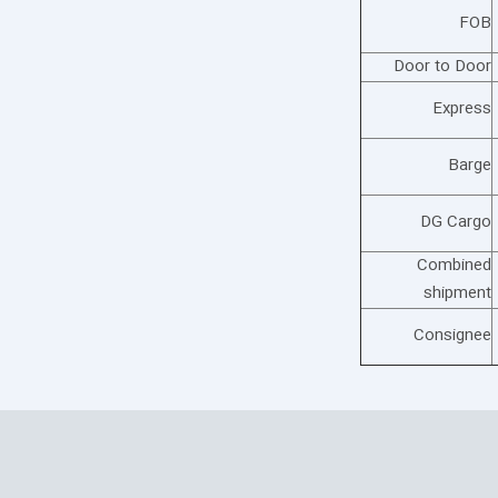
FOB
Door to Door
Express
Barge
DG Cargo
Combined
shipment
Consignee